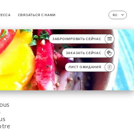
РЕССА
СВЯЗАТЬСЯ С НАМИ
RU
ЗАБРОНИРОВАТЬ СЕЙЧАС
ЗАКАЗАТЬ СЕЙЧАС
ЛИСТ ОЖИДАНИЯ
vous
s
us
otre