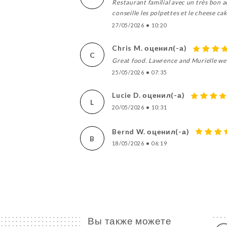
Restaurant familial avec un très bon ac
conseille les polpettes et le cheese ca
27/05/2026
•
10:20
Chris M. оценил(-а)
C
Great food. Lawrence and Murielle were 
25/05/2026
•
07:35
Lucie D. оценил(-а)
L
20/05/2026
•
10:31
Bernd W. оценил(-а)
B
18/05/2026
•
06:19
Вы также можете