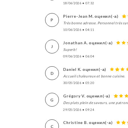
18/06/2026
•
07:32
Pierre-Jean M. оценил(-а)
P
Très bonne adresse. Personnel très sym
10/06/2026
•
04:11
Jonathan A. оценил(-а)
J
Superb!
09/06/2026
•
06:04
Daniel K. оценил(-а)
D
Accueil chaleureux et bonne cuisine.
30/05/2026
•
05:20
Grégory V. оценил(-а)
G
Des plats plein de saveurs, une patronne
29/05/2026
•
09:24
Christine B. оценил(-а)
C