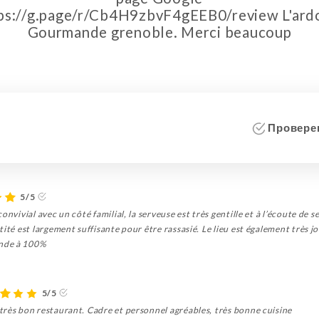
ps://g.page/r/Cb4H9zbvF4gEEB0/review L'ard
Gourmande grenoble. Merci beaucoup
i
Проверен
5/5
nvivial avec un côté familial, la serveuse est très gentille et à l’écoute de se
ité est largement suffisante pour être rassasié. Le lieu est également très jol
ande à 100%
5/5
très bon restaurant. Cadre et personnel agréables, très bonne cuisine