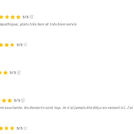
5/5
pathique, plats très bon et très bien servis
5/5
5/5
5/5
 souriante, les desserts sont top. Je n'ai jamais été déçu en venant ici. J'ai u
5/5