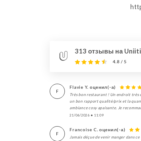
htt
313 отзывы на Uniit
4.8 / 5
Flavie Y. оценил(-а)
F
Très bon restaurant ! Un endroit très co
un bon rapport qualité/prix et la quant
ambiance cosy apaisante. Je recomm
21/06/2026
•
11:09
Francoise C. оценил(-а)
F
Jamais déçue de venir manger dans ce 