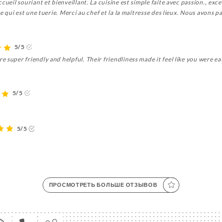
cueil souriant et bienveillant. La cuisine est simple faite avec passion., exc
ke qui est une tuerie. Merci au chef et la la maîtresse des lieux. Nous avons 
5/5
super friendly and helpful. Their friendliness made it feel like you were eat
5/5
5/5
ПРОСМОТРЕТЬ БОЛЬШЕ ОТЗЫВОВ