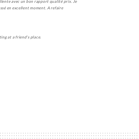
ellente avec un bon rapport qualité prix. Je
passé en excellent moment. A refaire
ing at a friend’s place.