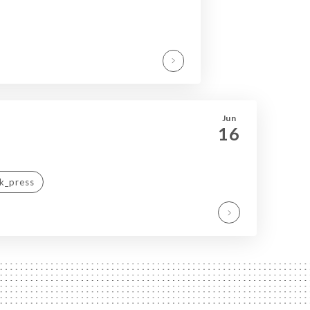
Jun
16
nk_press