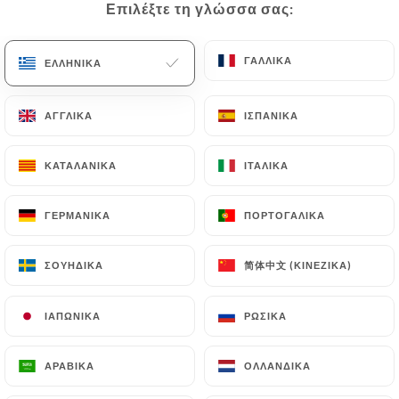
Επιλέξτε τη γλώσσα σας:
Επιλέξτε τη γλώσσα σας:
EL
ΜΕΝΟΎ
ΓΑΛΛΙΚΆ
ΓΑΛΛΙΚΆ
ΕΛΛΗΝΙΚΆ
ΕΛΛΗΝΙΚΆ
ΑΓΓΛΙΚΆ
ΑΓΓΛΙΚΆ
ΙΣΠΑΝΙΚΆ
ΙΣΠΑΝΙΚΆ
/
ΑΡΧΙΚΉ
ΕΠΑΦΉ
ΚΑΤΑΛΑΝΙΚΆ
ΚΑΤΑΛΑΝΙΚΆ
ΙΤΑΛΙΚΆ
ΙΤΑΛΙΚΆ
Επαφή
ΓΕΡΜΑΝΙΚΆ
ΓΕΡΜΑΝΙΚΆ
ΠΟΡΤΟΓΑΛΙΚΆ
ΠΟΡΤΟΓΑΛΙΚΆ
简体中文 (ΚΙΝΈΖΙΚΑ)
简体中文 (ΚΙΝΈΖΙΚΑ)
ΣΟΥΗΔΙΚΆ
ΣΟΥΗΔΙΚΆ
ΙΑΠΩΝΙΚΆ
ΙΑΠΩΝΙΚΆ
ΡΩΣΙΚΆ
ΡΩΣΙΚΆ
L'Ardoise Gourmande
ΑΡΑΒΙΚΆ
ΑΡΑΒΙΚΆ
ΟΛΛΑΝΔΙΚΆ
ΟΛΛΑΝΔΙΚΆ